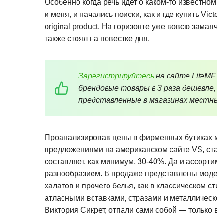
Особенно когда речь идет о каком-то известно
и меня, и начались поиски, как и где купить Vic
original product. На горизонте уже вовсю зама
также стоял на повестке дня.
Зарегистрируйтесь
на сайте LiteMF
брендовые товары в 3 раза дешевле,
представленные в магазинах местны
Проанализировав цены в фирменных бутиках м
предложениями на американском сайте VS, ста
составляет, как минимум, 30-40%. Да и ассорт
разнообразием. В продаже представлены модел
халатов и прочего белья, как в классическом с
атласными вставками, стразами и металлическ
Виктория Сикрет, отпали сами собой — только