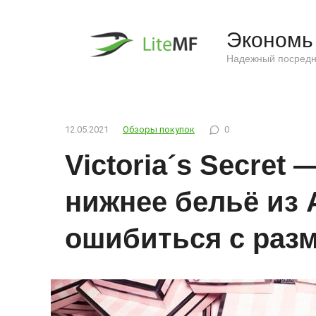
Перейти
к
Экономь 
контенту
Надежный посредн
12.05.2021
Обзоры покупок
0
Victoria´s Secret 
нижнее бельё из 
ошибиться с раз