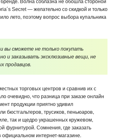
м бренде. Волна соблазна не обошла стороной
toria´s Secret — желательно со скидкой и только
ячило лето, поэтому вопрос выбора купальника
 и вы сможете не только покупать
 но и заказывать эксклюзивные вещи, не
х продавцов.
естных торговых центров и сравнив их с
ло очевидно, что разница при заказе онлайн
имент продукции приятно удивил
и бюстгальтеров, трусиков, пеньюаров,
тиле, так и щедро украшенных кружевом,
ой фурнитурой. Сомнения, где заказать
 в официальном интернет-магазине.