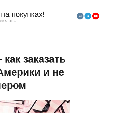
на покупках!
ик в США
— как заказать
Америки и не
мером