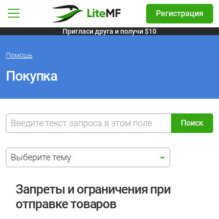
Регистрация
ор языка
Навигация
Пригласи друга и получи $10
Помощь
Покупка
Поиск
Выберите тему
Запреты и ограничения при
отправке товаров