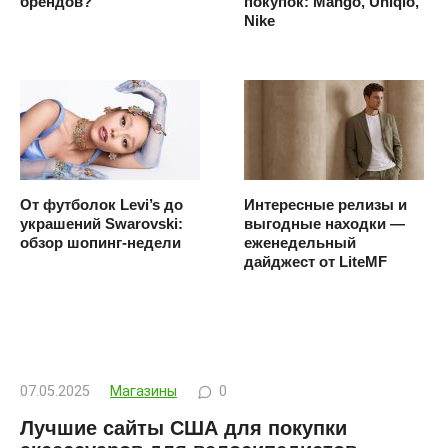
брендов?
покупок: Mango, Uniqlo,
Nike
От футболок Levi’s до
Интересные релизы и
украшений Swarovski:
выгодные находки —
обзор шопинг-недели
еженедельный
дайджест от LiteMF
07.05.2025
Магазины
0
Лучшие сайты США для покупки