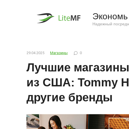
Перейти
к
Экономь 
контенту
Надежный посредн
29.04.2025
Магазины
0
Лучшие магазины
из США: Tommy Hilf
другие бренды