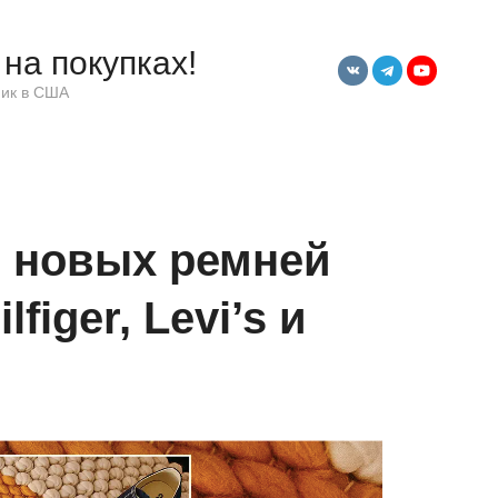
на покупках!
ик в США
 новых ремней
iger, Levi’s и