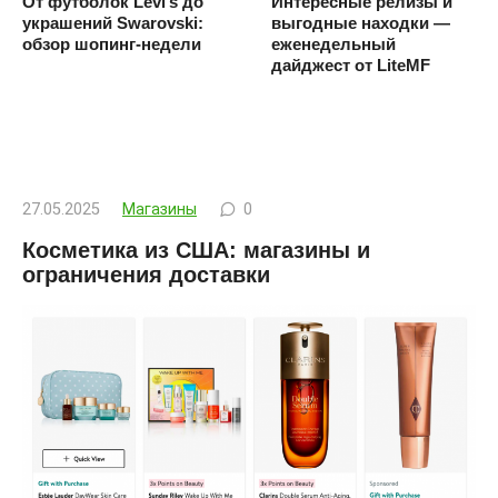
От футболок Levi’s до
Интересные релизы и
украшений Swarovski:
выгодные находки —
обзор шопинг-недели
еженедельный
дайджест от LiteMF
27.05.2025
Магазины
0
Косметика из США: магазины и
ограничения доставки