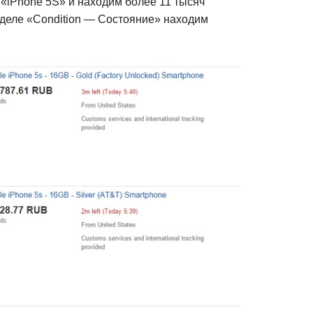
м «iPhone 5S» и находим более 11 тысяч
зделе «Condition — Состояние» находим