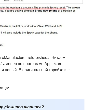
«Manufacturer refurbished». Читаем
/заменен по программе Applecare,
и новый. В оригинальной коробке и с
авца:
арубежного шопинга?