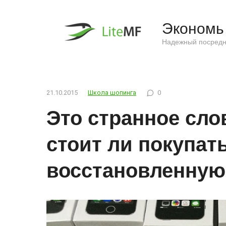
Перейти
к
Экономь 
контенту
Надежный посредн
21.10.2015
Школа шопинга
0
Это странное слов
стоит ли покупат
восстановленную