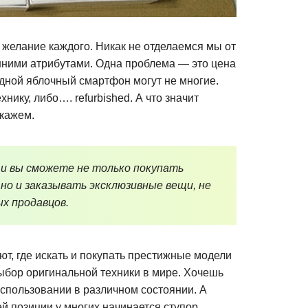
желание каждого. Никак не отделаемся мы от
шними атрибутами. Одна проблема — это цена
едной яблочный смартфон могут не многие.
нику, либо…. refurbished. А что значит
скажем.
 и вы сможете не только покупать
 но и заказывать эксклюзивные вещи, не
х продавцов.
т, где искать и покупать престижные модели
ыбор оригинальной техники в мире. Хочешь
спользовании в различном состоянии. А
й позиции у многих начинается ступор.