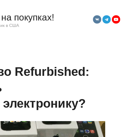
на покупках!
ик в США
о Refurbished:
ь
 электронику?