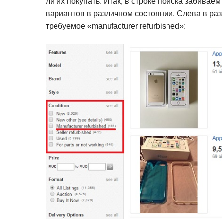
ли их покупать. Итак, в строке поиска забивае
вариантов в различном состоянии. Слева в ра
требуемое «manufacturer refurbished»: